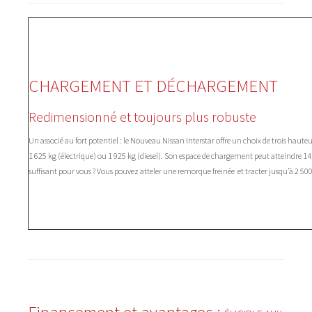
CHARGEMENT ET DÉCHARGEMENT
Redimensionné et toujours plus robuste
Un associé au fort potentiel : le Nouveau Nissan Interstar offre un choix de trois hau
1 625 kg (électrique) ou 1 925 kg (diesel). Son espace de chargement peut atteindre 14,8
suffisant pour vous ? Vous pouvez atteler une remorque freinée et tracter jusqu’à 2 500 