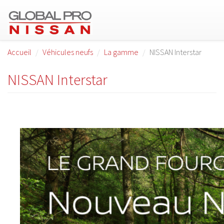
Aller au contenu principal
Accueil
Véhicules neufs
La gamme
NISSAN Interstar
NISSAN Interstar