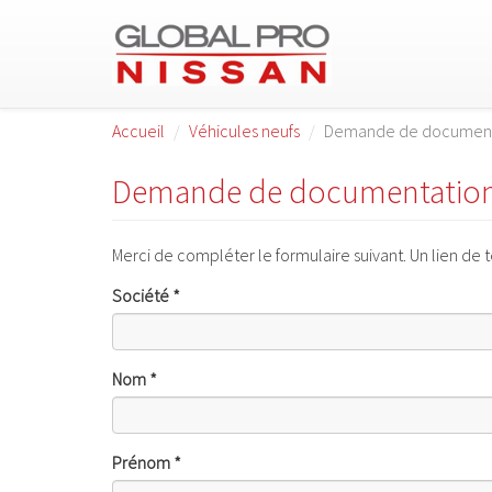
Aller au contenu principal
Accueil
Véhicules neufs
Demande de document
Demande de documentatio
Merci de compléter le formulaire suivant. Un lien d
Société
*
Nom
*
Prénom
*